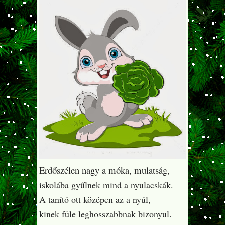
Erdőszélen nagy a móka, mulatság,
iskolába gyűlnek mind a nyulacskák.
A tanító ott középen az a nyúl,
kinek füle leghosszabbnak bizonyul.