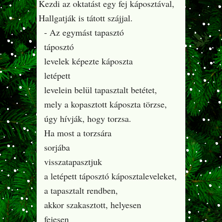
Kezdi az oktatást egy fej káposztával,
Hallgatják is tátott szájjal.
- Az egymást tapasztó
táposztó
levelek képezte káposzta
letépett
levelein belül tapasztalt betétet,
mely a kopasztott káposzta törzse,
úgy hívják, hogy torzsa.
Ha most a torzsára
sorjába
visszatapasztjuk
a letépett táposztó káposztaleveleket,
a tapasztalt rendben,
akkor szakasztott, helyesen
fejesen