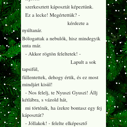
szerkesztett káposztát képeztünk.
Ez a lecke! Megértettük? -
kérdezte a
nyúltanár.
Bólogattak a nebulók, hisz mindegyik
unta már.
- Akkor rögtön feleltetek! -
Lapult a sok
tapsifül,
füllentettek, dehogy értik, és ez most
mindjárt kisül!
- Nos felelj, te Nyuszi Gyuszi! Állj
kétlábra, s vázold hát,
mi történik, ha ízekre bontasz egy fej
káposztát?
- Jóllakok! - felelte elképesztő