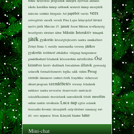
bohóc
helyesírás
programok
ünnepek
nyelvtan
aktuális
iskola
katolikus ünnep
sablonok
nemzeti ünnep
mesejáték
vers
papírból
március
színház látogatás
Ad
varrás
tavasz
szövegértés
mesék
versek
Pósa Lajos
könyvjelző
január
nyelvi játék
Március 15.
Szent Márton
tevékenység
Interaktív
Mikulás
beszélgetés
történet
tábor
hónapok
játék
gyakorlás
készségfejlesztés
tanóra
munkafüzet
játékos
Zrínyi Ilona
3. osztály
matematika verseny
gyakorlás
letölthető
ablakdísz
világnap
hangosmese
Ősz
gondolkodtató feladatok
kézszorobán
mértékváltás
állatok
kézműves
kretív
diafilmek
forradalom
gyorsaság
Proag
színezők
formafelismerés
logika
sakk
vidám
szorzás
önismeret
emberi érték
fenyődísz
vízkereszt
szemléltetés
oktató program
verseny
feladatok
módszer
tanóra tervezése
óratervezés
motiváció
mesefilm
százalékszámtás
óravázlatok
taneszközök
felsős
Luca nap
online tanítás
távoktatás
egész számok
összeadás-kivonás
társasjáték
szép történet
tananyag
tort
háttér
tél. vers
népmese
Jézus
Kányádi Sándor
Mini-chat