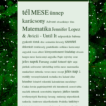
tél
MESE
ünnep
karácsony
Advent
olvasókönyv
film
Matematika
Jennifer Lopez
& Avicii - Until It
népszokás
babona
szeretet
gyakorló
törtek
dísz
számolási készség
dekoráció
érdekesség
gondolkodás
szókincs
karácsonyi
környezetismeret
feladatlap
angyalok
wass albert
olvasás
hangos mese
karácsonyi angyalka
Papir
rejtvény
zene
jeles napok
Farsang
család
Színező
újév
népi
játékok
szilveszter
üdvözlőlap
tréfás mese
matematika
jeles nap
2.
munkafüzet
dobozka
verses mese
recept
osztály
versenyfeladatok
technika óra
kaland
állat
hóember
felmérő
rekordok
kalendárium
mesekönyv
Csukás István
papírtányérból
téli
hóemberek
szorzó tábla
játékos tanulás
mackók
dobozok
szorzótábla
hópehely
tevékenységek
Barátság
farsang. mulatság
népszokások
tankönyv
tankocka
Andersen
takarékoskodás
Praktika