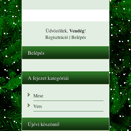
Vendég
Üdvözöllek
,
!
Regisztráció
|
Belépés
Belépés
A fejezet kategóriái
Mese
Vers
Újévi köszöntő