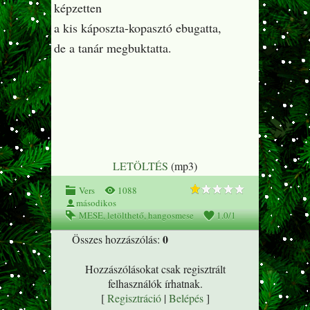
képzetten
a kis káposzta-kopasztó ebugatta,
de a tanár megbuktatta.
LETÖLTÉS
(mp3)
Vers
1088
másodikos
MESE
,
letölthető
,
hangosmese
1.0
/
1
0
Összes hozzászólás
:
Hozzászólásokat csak regisztrált
felhasználók írhatnak.
[
Regisztráció
|
Belépés
]