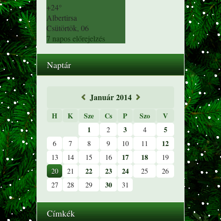
+
24°
Albertirsa
Csütörtök, 06
7 napos előrejelzés
Naptár
«
Január 2014
»
H
K
Sze
Cs
P
Szo
V
1
3
5
2
4
12
6
7
8
9
10
11
17
18
13
14
15
16
19
22
23
24
20
21
25
26
30
27
28
29
31
Címkék