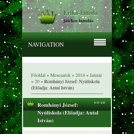
Erika-tanoda
játékos tanulás
NAVIGATION
Főoldal
»
Mesesarok
»
2014
»
Január
»
20
» Romhányi József: Nyúliskola
(Előadja: Antal István)
Romhányi József:
0:55 AM
Nyúliskola (Előadja: Antal
István)