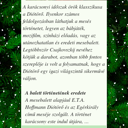
A karácsonyi időszak örök klasszikusa
a Diótörő. Ilyenkor számos
feldolgozásban láthatjuk a mesés
történetet, legyen az bábjáték,
mozifilm, színházi előadás, vagy az
utánozhatatlan és eredeti mesebalett.
Legtöbbször Csajkovszkij nevéhez
kötjük a darabot, azonban több fontos
szereplője is volt a folyamatnak, hogy a
Diótörő egy igazi világszintű sikerművé
váljon.
A balett történetének eredete
A mesebalett alapjául E.T.A.
Hoffmann Diótörő és az Egérkirály
című meséje szolgált. A történet
karácsony este indul útjára,
...