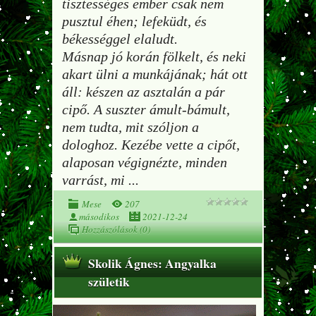
tisztességes ember csak nem
pusztul éhen; lefeküdt, és
békességgel elaludt.
Másnap jó korán fölkelt, és neki
akart ülni a munkájának; hát ott
áll: készen az asztalán a pár
cipő. A suszter ámult-bámult,
nem tudta, mit szóljon a
dologhoz. Kezébe vette a cipőt,
alaposan végignézte, minden
varrást, mi
...
Mese
207
másodikos
2021-12-24
Hozzászólások (0)
Skolik Ágnes: Angyalka
születik