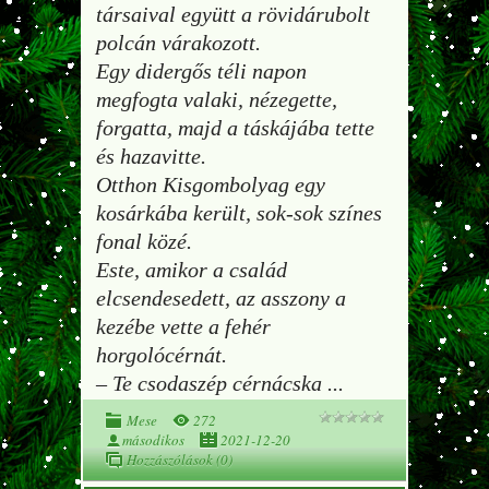
társaival együtt a rövidárubolt
polcán várakozott.
Egy didergős téli napon
megfogta valaki, nézegette,
forgatta, majd a táskájába tette
és hazavitte.
Otthon Kisgombolyag egy
kosárkába került, sok-sok színes
fonal közé.
Este, amikor a család
elcsendesedett, az asszony a
kezébe vette a fehér
horgolócérnát.
– Te csodaszép cérnácska
...
Mese
272
másodikos
2021-12-20
Hozzászólások (0)