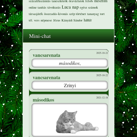
mesefilm
százalékszámtás
taneszközök
óravázlatok
felsős
Luca nap
online tanítás
távoktatás
egész számok
társasjáték
összeadás-kivonás
szép történet
tananyag
tort
háttér
tél. vers
népmese
Jézus
Kányádi Sándor
Mini-chat