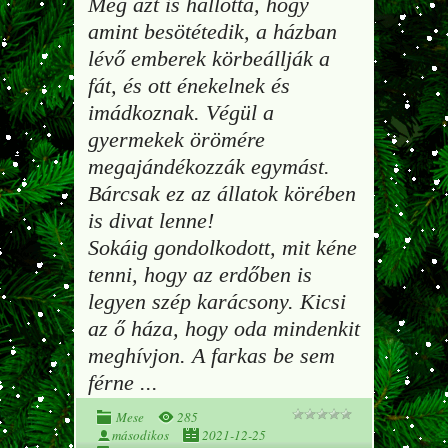
Még azt is hallotta, hogy
amint besötétedik, a házban
lévő emberek körbeállják a
fát, és ott énekelnek és
imádkoznak. Végül a
gyermekek örömére
megajándékozzák egymást.
Bárcsak ez az állatok körében
is divat lenne!
Sokáig gondolkodott, mit kéne
tenni, hogy az erdőben is
legyen szép karácsony. Kicsi
az ő háza, hogy oda mindenkit
meghívjon. A farkas be sem
férne
...
Mese
285
másodikos
2021-12-25