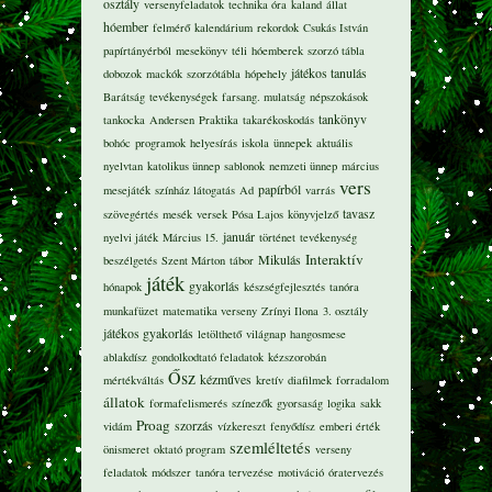
osztály
versenyfeladatok
technika óra
kaland
állat
hóember
felmérő
kalendárium
rekordok
Csukás István
papírtányérból
mesekönyv
téli
hóemberek
szorzó tábla
játékos tanulás
dobozok
mackók
szorzótábla
hópehely
Barátság
tevékenységek
farsang. mulatság
népszokások
tankönyv
tankocka
Andersen
Praktika
takarékoskodás
bohóc
programok
helyesírás
iskola
ünnepek
aktuális
nyelvtan
katolikus ünnep
sablonok
nemzeti ünnep
március
vers
papírból
mesejáték
színház látogatás
Ad
varrás
tavasz
szövegértés
mesék
versek
Pósa Lajos
könyvjelző
január
nyelvi játék
Március 15.
történet
tevékenység
Interaktív
Mikulás
beszélgetés
Szent Márton
tábor
játék
gyakorlás
hónapok
készségfejlesztés
tanóra
munkafüzet
matematika verseny
Zrínyi Ilona
3. osztály
játékos gyakorlás
letölthető
világnap
hangosmese
ablakdísz
gondolkodtató feladatok
kézszorobán
Ősz
kézműves
mértékváltás
kretív
diafilmek
forradalom
állatok
formafelismerés
színezők
gyorsaság
logika
sakk
Proag
szorzás
vidám
vízkereszt
fenyődísz
emberi érték
szemléltetés
önismeret
oktató program
verseny
feladatok
módszer
tanóra tervezése
motiváció
óratervezés