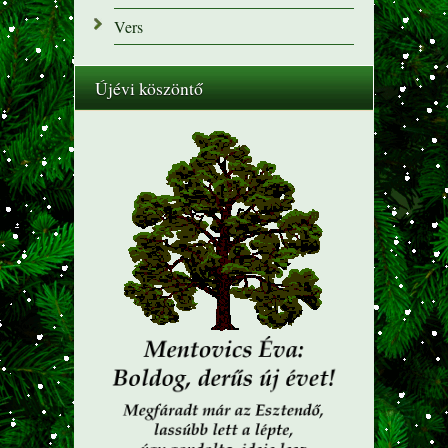
Vers
Újévi köszöntő