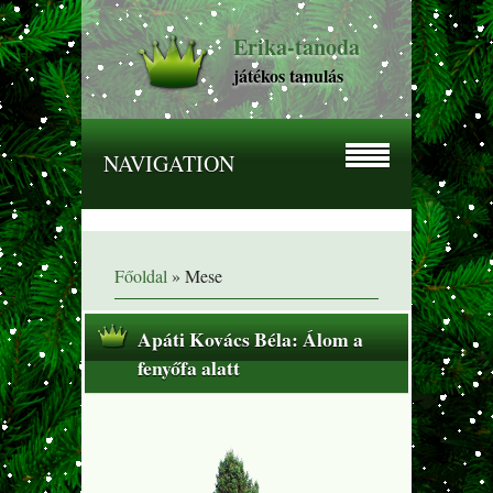
Erika-tanoda
játékos tanulás
NAVIGATION
Főoldal
»
Mese
Apáti Kovács Béla: Álom a
fenyőfa alatt