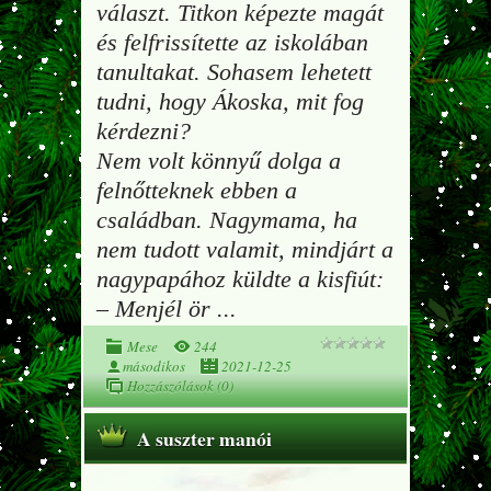
választ. Titkon képezte magát
és felfrissítette az iskolában
tanultakat. Sohasem lehetett
tudni, hogy Ákoska, mit fog
kérdezni?
Nem volt könnyű dolga a
felnőtteknek ebben a
családban. Nagymama, ha
nem tudott valamit, mindjárt a
nagypapához küldte a kisfiút:
– Menjél ör
...
Mese
244
másodikos
2021-12-25
Hozzászólások (0)
A suszter manói