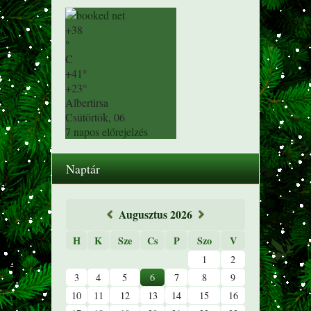
+
38
°
C
+
41°
+
23°
Albertirsa
Csütörtök, 06
7 napos előrejelzés
Naptár
«
Augusztus 2026
»
H
K
Sze
Cs
P
Szo
V
1
2
3
4
5
6
7
8
9
10
11
12
13
14
15
16