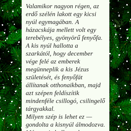
Valamikor nagyon régen, az
erdő szélén lakott egy kicsi
nyúl egymagában. A
házacskája mellett volt egy
terebélyes, gyönyörű fenyőfa.
A kis nyúl hallotta a
szarkától, hogy december
vége felé az emberek
megünneplik a kis Jézus
születését, és fenyőfát
állítanak otthonaikban, majd
azt szépen feldíszítik
mindenféle csillogó, csilingelő
tárgyakkal.
Milyen szép is lehet ez —
gondolta a kisnyúl álmodozva.