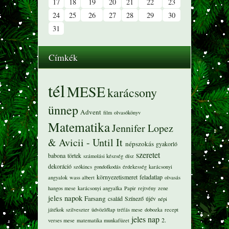
17
18
19
20
21
22
23
24
25
26
27
28
29
30
31
Címkék
tél
MESE
karácsony
ünnep
Advent
film
olvasókönyv
Matematika
Jennifer Lopez
& Avicii - Until It
népszokás
gyakorló
szeretet
babona
törtek
számolási készség
dísz
dekoráció
szókincs
gondolkodás
érdekesség
karácsonyi
környezetismeret
feladatlap
angyalok
wass albert
olvasás
hangos mese
karácsonyi angyalka
Papir
rejtvény
zene
jeles napok
Farsang
család
Színező
újév
népi
játékok
szilveszter
üdvözlőlap
tréfás mese
dobozka
recept
jeles nap
2.
verses mese
matematika munkafüzet