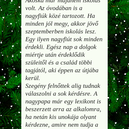
Ákoska már majdnem iskolás
volt. Az óvodában is a
nagyfiúk közé tartozott. Ha
minden jól megy, akkor jövő
szeptemberben iskolás lesz.
Egy ilyen nagyfiút sok minden
érdekli. Egész nap a dolgok
miértje után érdeklődik
szüleitől és a család többi
tagjától, aki éppen az útjába
kerül.
Szegény felnőttek alig tudnak
válaszolni a sok kérdésre. A
nagypapa már egy lexikont is
beszerzett arra az alkalomra,
ha netán kis unokája olyant
kérdezne, amire nem tudja a