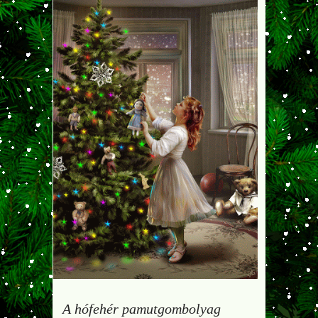
A hófehér pamutgombolyag