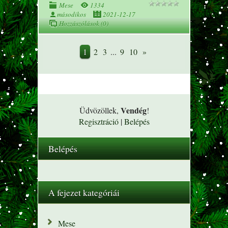
Mese
1334
másodikos
2021-12-17
Hozzászólások (0)
1
2
3
...
9
10
»
Vendég
Üdvözöllek
,
!
Regisztráció
|
Belépés
Belépés
A fejezet kategóriái
Mese