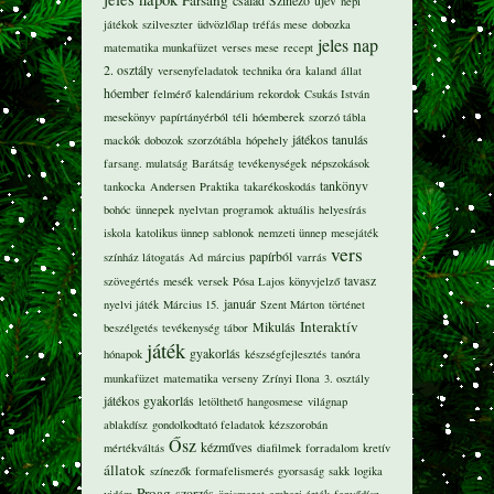
Farsang
család
Színező
újév
népi
játékok
szilveszter
üdvözlőlap
tréfás mese
dobozka
jeles nap
matematika munkafüzet
verses mese
recept
2. osztály
versenyfeladatok
technika óra
kaland
állat
hóember
felmérő
kalendárium
rekordok
Csukás István
mesekönyv
papírtányérból
téli
hóemberek
szorzó tábla
játékos tanulás
mackók
dobozok
szorzótábla
hópehely
farsang. mulatság
Barátság
tevékenységek
népszokások
tankönyv
tankocka
Andersen
Praktika
takarékoskodás
bohóc
ünnepek
nyelvtan
programok
aktuális
helyesírás
iskola
katolikus ünnep
sablonok
nemzeti ünnep
mesejáték
vers
papírból
színház látogatás
Ad
március
varrás
tavasz
szövegértés
mesék
versek
Pósa Lajos
könyvjelző
január
nyelvi játék
Március 15.
Szent Márton
történet
Interaktív
Mikulás
beszélgetés
tevékenység
tábor
játék
gyakorlás
hónapok
készségfejlesztés
tanóra
munkafüzet
matematika verseny
Zrínyi Ilona
3. osztály
játékos gyakorlás
letölthető
hangosmese
világnap
ablakdísz
gondolkodtató feladatok
kézszorobán
Ősz
kézműves
mértékváltás
diafilmek
forradalom
kretív
állatok
színezők
formafelismerés
gyorsaság
sakk
logika
Proag
szorzás