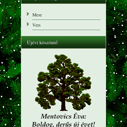
Mese
Vers
Újévi köszöntő