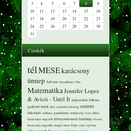
3
4
5
6
7
8
9
10
11
12
13
14
15
16
17
18
19
20
21
22
23
24
25
26
27
28
29
30
31
Címkék
tél
MESE
karácsony
ünnep
Advent
olvasókönyv
film
Matematika
Jennifer Lopez
& Avicii - Until It
népszokás
babona
szeretet
gyakorló
törtek
dísz
számolási készség
dekoráció
szókincs
gondolkodás
érdekesség
wass albert
környezetismeret
feladatlap
karácsonyi angyalok
olvasás
karácsonyi angyalka
hangos mese
Papir
zene
rejtvény
jeles napok