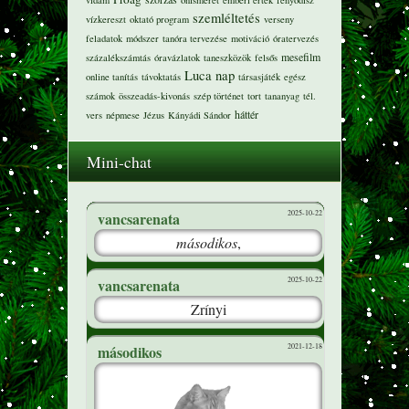
vidám
önismeret
emberi érték
fenyődísz
szemléltetés
vízkereszt
oktató program
verseny
feladatok
módszer
tanóra tervezése
motiváció
óratervezés
mesefilm
százalékszámtás
óravázlatok
taneszközök
felsős
Luca nap
online tanítás
távoktatás
társasjáték
egész
számok
összeadás-kivonás
szép történet
tort
tananyag
tél.
háttér
vers
népmese
Jézus
Kányádi Sándor
Mini-chat