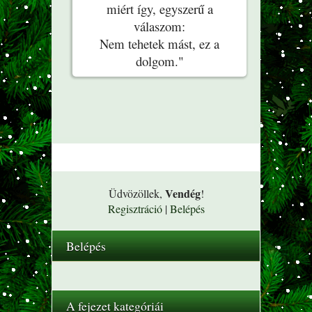
miért így, egyszerű a
válaszom:
Nem tehetek mást, ez a
dolgom."
Vendég
Üdvözöllek
,
!
Regisztráció
|
Belépés
Belépés
A fejezet kategóriái