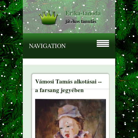
Erika-tanoda
játékos tanulás
NAVIGATION
Vámosi Tamás alkotásai --
a farsang jegyében