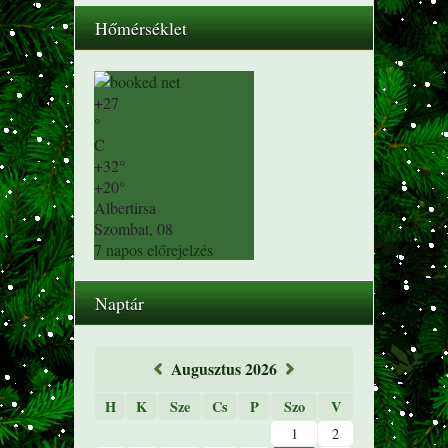
Hőmérséklet
+
27
°
C
+
32°
+
20°
Albertirsa
Szombat, 08
7 napos előrejelzés
Naptár
«
Augusztus 2026
»
H
K
Sze
Cs
P
Szo
V
1
2