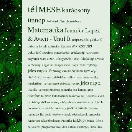
tél
MESE
karácsony
ünnep
Advent
film
olvasókönyv
Matematika
Jennifer Lopez
& Avicii - Until It
népszokás
gyakorló
szeretet
babona
törtek
számolási készség
dísz
dekoráció
szókincs
gondolkodás
érdekesség
karácsonyi
környezetismeret
feladatlap
angyalok
wass albert
olvasás
karácsonyi angyalka
hangos mese
Papir
zene
rejtvény
jeles napok
Farsang
család
Színező
újév
népi
játékok
szilveszter
üdvözlőlap
tréfás mese
matematika
jeles nap
2.
munkafüzet
verses mese
dobozka
recept
osztály
versenyfeladatok
technika óra
kaland
állat
hóember
felmérő
kalendárium
rekordok
téli
Csukás István
papírtányérból
mesekönyv
hóemberek
mackók
szorzó tábla
játékos tanulás
dobozok
szorzótábla
hópehely
farsang.
mulatság
Barátság
tevékenységek
népszokások
tankocka
tankönyv
Andersen
takarékoskodás
Praktika
bohóc
iskola
helyesírás
programok
nyelvtan
aktuális
ünnepek
katolikus