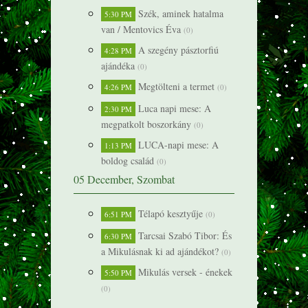
Szék, aminek hatalma
5:30 PM
van / Mentovics Éva
(0)
A szegény pásztorfiú
4:28 PM
ajándéka
(0)
Megtölteni a termet
4:26 PM
(0)
Luca napi mese: A
2:30 PM
megpatkolt boszorkány
(0)
LUCA-napi mese: A
1:13 PM
boldog család
(0)
05 December, Szombat
Télapó kesztyűje
6:51 PM
(0)
Tarcsai Szabó Tibor: És
6:30 PM
a Mikulásnak ki ad ajándékot?
(0)
Mikulás versek - énekek
5:50 PM
(0)