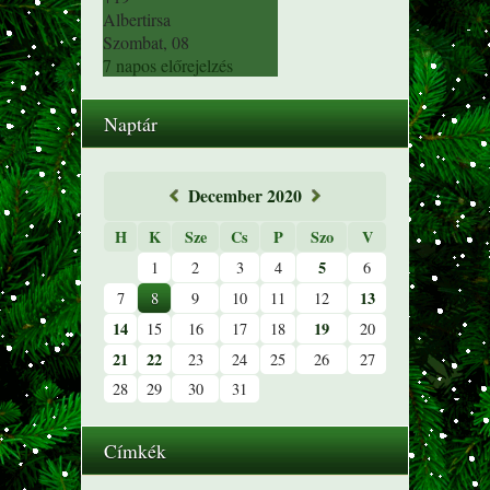
Albertirsa
Szombat, 08
7 napos előrejelzés
Naptár
«
December 2020
»
H
K
Sze
Cs
P
Szo
V
5
1
2
3
4
6
13
7
8
9
10
11
12
14
19
15
16
17
18
20
21
22
23
24
25
26
27
28
29
30
31
Címkék