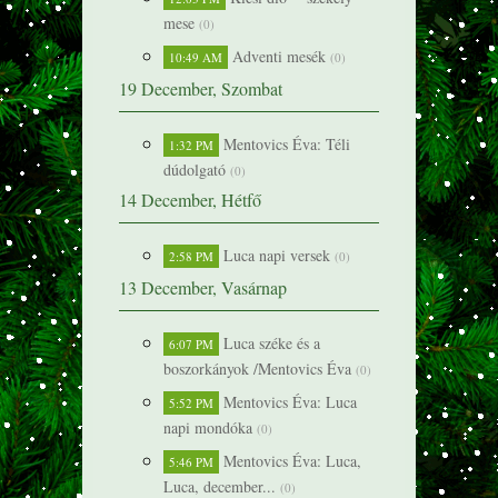
mese
(0)
Adventi mesék
10:49 AM
(0)
19 December, Szombat
Mentovics Éva: Téli
1:32 PM
dúdolgató
(0)
14 December, Hétfő
Luca napi versek
2:58 PM
(0)
13 December, Vasárnap
Luca széke és a
6:07 PM
boszorkányok /Mentovics Éva
(0)
Mentovics Éva: Luca
5:52 PM
napi mondóka
(0)
Mentovics Éva: Luca,
5:46 PM
Luca, december...
(0)