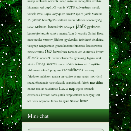
ünnep
sablonok
nemzeti ünnep
március
mesejáték
színház
vers
papírból
látogatás
Ad
varrás
szövegértés
mesék
tavasz
versek
Pósa Lajos
könyvjelző
nyelvi játék
Március
január
15.
beszélgetés
történet
Szent Márton
tevékenység
játék
Interaktív
Mikulás
gyakorlás
tábor
hónapok
készségfejlesztés
tanóra
munkafüzet
3. osztály
Zrínyi Ilona
játékos gyakorlás
matematika verseny
letölthető
ablakdísz
világnap
hangosmese
gondolkodtató feladatok
kézszorobán
Ősz
kézműves
mértékváltás
forradalom
diafilmek
kretív
állatok
színezők
formafelismerés
gyorsaság
logika
sakk
Proag
szorzás
vidám
emberi érték
önismeret
fenyődísz
szemléltetés
vízkereszt
oktató program
verseny
feladatok
módszer
tanóra tervezése
óratervezés
motiváció
mesefilm
százalékszámtás
taneszközök
óravázlatok
felsős
Luca nap
online tanítás
távoktatás
egész számok
összeadás-kivonás
társasjáték
szép történet
tananyag
tort
háttér
tél. vers
népmese
Jézus
Kányádi Sándor
Mini-chat