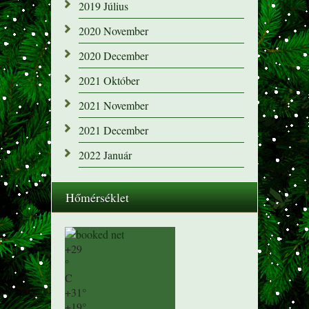
2019 Július
2020 November
2020 December
2021 Október
2021 November
2021 December
2022 Január
Hőmérséklet
+
29
°
C
+
31°
+
19°