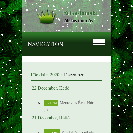
Erika-tanoda
játékos tanulás
NAVIGATION
Főoldal
»
2020
»
December
22 December, Kedd
Mentovics Éva: Hóruha
1:27 PM
(0)
21 December, Hétfő
Kicsi dió -- székely
12:03 PM