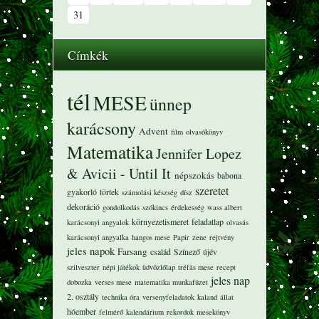
31
Címkék
tél
MESE
ünnep
karácsony
Advent
film
olvasókönyv
Matematika
Jennifer Lopez
& Avicii - Until It
népszokás
babona
szeretet
gyakorló
törtek
számolási készség
dísz
dekoráció
gondolkodás
szókincs
érdekesség
wass albert
környezetismeret
feladatlap
karácsonyi angyalok
olvasás
karácsonyi angyalka
hangos mese
Papir
zene
rejtvény
jeles napok
Farsang
család
Színező
újév
szilveszter
népi játékok
üdvözlőlap
tréfás mese
recept
jeles nap
dobozka
verses mese
matematika munkafüzet
2. osztály
technika óra
versenyfeladatok
kaland
állat
hóember
felmérő
kalendárium
rekordok
mesekönyv