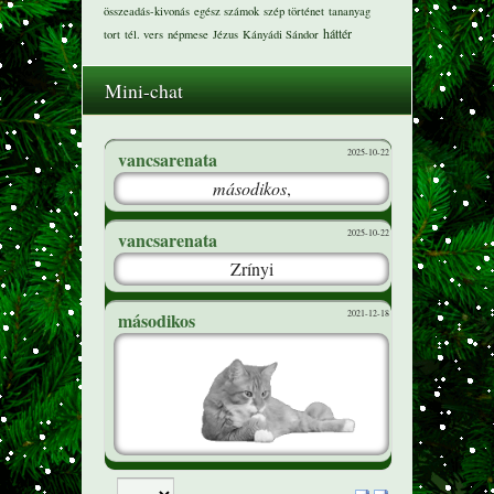
összeadás-kivonás
egész számok
szép történet
tananyag
háttér
tort
tél. vers
népmese
Jézus
Kányádi Sándor
Mini-chat