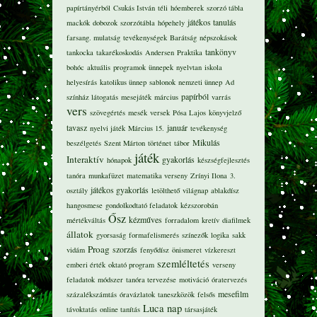
papírtányérból
Csukás István
téli
hóemberek
szorzó tábla
játékos tanulás
mackók
dobozok
szorzótábla
hópehely
farsang. mulatság
tevékenységek
Barátság
népszokások
tankönyv
tankocka
takarékoskodás
Andersen
Praktika
bohóc
aktuális
programok
ünnepek
nyelvtan
iskola
helyesírás
katolikus ünnep
sablonok
nemzeti ünnep
Ad
papírból
színház látogatás
mesejáték
március
varrás
vers
szövegértés
mesék
versek
Pósa Lajos
könyvjelző
tavasz
január
nyelvi játék
Március 15.
tevékenység
Mikulás
beszélgetés
Szent Márton
történet
tábor
játék
Interaktív
gyakorlás
hónapok
készségfejlesztés
tanóra
munkafüzet
matematika verseny
Zrínyi Ilona
3.
játékos gyakorlás
osztály
letölthető
világnap
ablakdísz
hangosmese
gondolkodtató feladatok
kézszorobán
Ősz
kézműves
mértékváltás
forradalom
kretív
diafilmek
állatok
gyorsaság
formafelismerés
színezők
logika
sakk
Proag
szorzás
vidám
fenyődísz
önismeret
vízkereszt
szemléltetés
emberi érték
oktató program
verseny
feladatok
módszer
tanóra tervezése
motiváció
óratervezés
mesefilm
százalékszámtás
óravázlatok
taneszközök
felsős
Luca nap
távoktatás
online tanítás
társasjáték