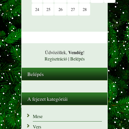
24
25
26
27
28
Vendég
Üdvözöllek
,
!
Regisztráció
|
Belépés
Belépés
A fejezet kategóriái
Mese
Vers