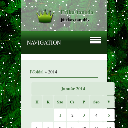
Erika-tanoda
játékos tanulás
NAVIGATION
Főoldal
»
2014
Január 2014
H
K
Sze
Cs
P
Szo
V
1
3
5
2
4