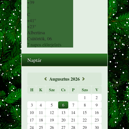
+
39
°
C
+
41°
+
23°
Albertirsa
Csütörtök, 06
7 napos előrejelzés
Naptár
«
Augusztus 2026
»
H
K
Sze
Cs
P
Szo
V
1
2
3
4
5
6
7
8
9
10
11
12
13
14
15
16
17
18
19
20
21
22
23
24
25
26
27
28
29
30