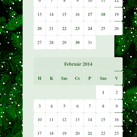
12
6
7
8
9
10
11
17
18
13
14
15
16
19
20
22
23
24
21
25
26
30
27
28
29
31
Február 2014
H
K
Sze
Cs
P
Szo
V
1
2
3
4
5
6
7
8
9
10
11
12
13
14
15
16
21
17
18
19
20
22
23