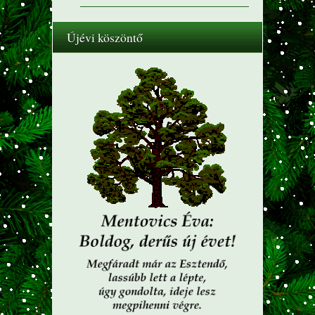
Újévi köszöntő