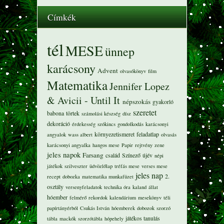
Címkék
tél
MESE
ünnep
karácsony
Advent
olvasókönyv
film
Matematika
Jennifer Lopez
& Avicii - Until It
népszokás
gyakorló
szeretet
babona
törtek
számolási készség
dísz
dekoráció
érdekesség
szókincs
gondolkodás
karácsonyi
környezetismeret
feladatlap
angyalok
wass albert
olvasás
karácsonyi angyalka
hangos mese
Papir
rejtvény
zene
jeles napok
Farsang
család
Színező
újév
népi
játékok
szilveszter
üdvözlőlap
tréfás mese
verses mese
jeles nap
2.
recept
dobozka
matematika munkafüzet
osztály
versenyfeladatok
technika óra
kaland
állat
hóember
felmérő
rekordok
kalendárium
mesekönyv
téli
papírtányérból
Csukás István
hóemberek
dobozok
szorzó
játékos tanulás
tábla
mackók
szorzótábla
hópehely