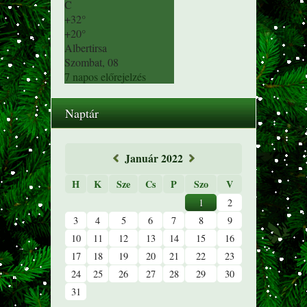
C
+
32°
+
20°
Albertirsa
Szombat, 08
7 napos előrejelzés
Naptár
«
Január 2022
»
H
K
Sze
Cs
P
Szo
V
1
2
3
4
5
6
7
8
9
10
11
12
13
14
15
16
17
18
19
20
21
22
23
24
25
26
27
28
29
30
31