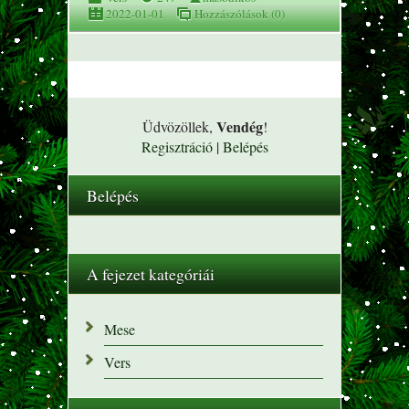
2022-01-01
Hozzászólások (0)
Vendég
Üdvözöllek
,
!
Regisztráció
|
Belépés
Belépés
A fejezet kategóriái
Mese
Vers