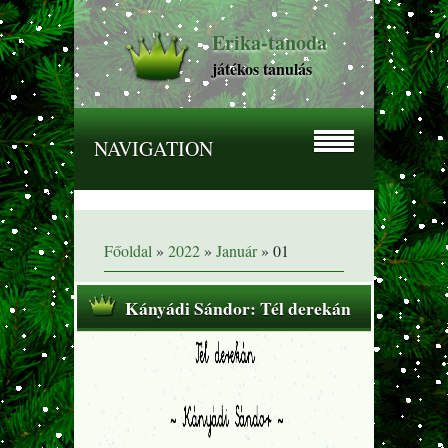
Erika-tanoda
játékos tanulás
NAVIGATION
Főoldal
»
2022
»
Január
»
01
Kányádi Sándor: Tél derekán