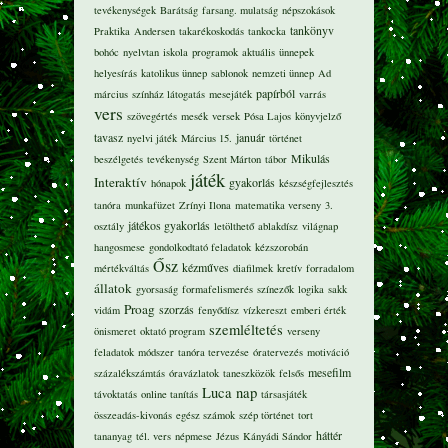
tevékenységek
Barátság
farsang. mulatság
népszokások
tankönyv
Praktika
Andersen
takarékoskodás
tankocka
bohóc
nyelvtan
iskola
programok
aktuális
ünnepek
helyesírás
katolikus ünnep
sablonok
nemzeti ünnep
Ad
papírból
március
színház látogatás
mesejáték
varrás
vers
szövegértés
mesék
versek
Pósa Lajos
könyvjelző
tavasz
január
nyelvi játék
Március 15.
történet
Mikulás
beszélgetés
tevékenység
Szent Márton
tábor
játék
Interaktív
gyakorlás
hónapok
készségfejlesztés
tanóra
munkafüzet
Zrínyi Ilona
matematika verseny
3.
játékos gyakorlás
osztály
letölthető
ablakdísz
világnap
hangosmese
gondolkodtató feladatok
kézszorobán
Ősz
kézműves
mértékváltás
diafilmek
kretív
forradalom
állatok
gyorsaság
formafelismerés
színezők
logika
sakk
Proag
szorzás
vidám
fenyődísz
vízkereszt
emberi érték
szemléltetés
önismeret
oktató program
verseny
feladatok
módszer
tanóra tervezése
óratervezés
motiváció
mesefilm
százalékszámtás
óravázlatok
taneszközök
felsős
Luca nap
távoktatás
online tanítás
társasjáték
összeadás-kivonás
egész számok
szép történet
tort
háttér
tananyag
tél. vers
népmese
Jézus
Kányádi Sándor