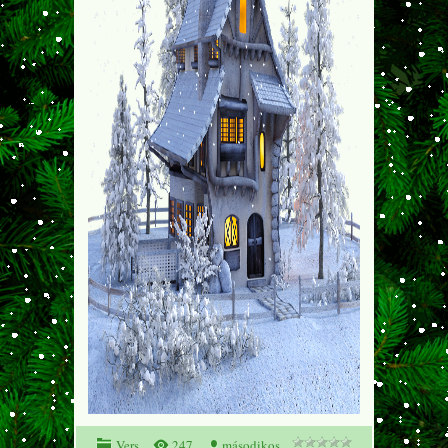
Vers
247
másodikos