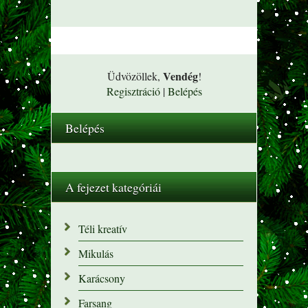
Vendég
Üdvözöllek
,
!
Regisztráció
|
Belépés
Belépés
A fejezet kategóriái
Téli kreatív
Mikulás
Karácsony
Farsang