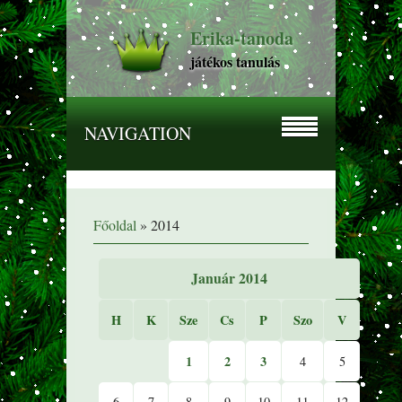
Erika-tanoda
játékos tanulás
NAVIGATION
Főoldal
»
2014
Január 2014
H
K
Sze
Cs
P
Szo
V
1
2
3
4
5
6
7
8
9
10
11
12