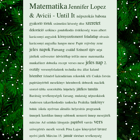
Matematika
Jennifer Lopez
& Avicii - Until It
népszokás
babona
szeretet
gyakorló
törtek
számolási készség
dísz
dekoráció
szókincs
gondolkodás
érdekesség
wass albert
környezetismeret
feladatlap
karácsonyi angyalok
olvasás
karácsonyi angyalka
hangos mese
Papir
rejtvény
zene
jeles napok
Farsang
család
Színező
újév
népi
játékok
szilveszter
üdvözlőlap
tréfás mese
matematika
jeles nap
2.
munkafüzet
dobozka
recept
verses mese
osztály
versenyfeladatok
technika óra
állat
kaland
hóember
felmérő
kalendárium
rekordok
téli
Csukás István
papírtányérból
mesekönyv
hóemberek
dobozok
mackók
játékos tanulás
szorzó tábla
szorzótábla
hópehely
Barátság
tevékenységek
farsang. mulatság
népszokások
tankönyv
Andersen
takarékoskodás
tankocka
Praktika
bohóc
iskola
nyelvtan
aktuális
helyesírás
programok
ünnepek
katolikus ünnep
sablonok
nemzeti ünnep
mesejáték
vers
papírból
március
Ad
színház látogatás
varrás
tavasz
szövegértés
mesék
versek
Pósa Lajos
könyvjelző
január
nyelvi játék
Március 15.
történet
tevékenység