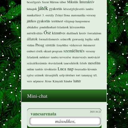
Interaktív
Mikulás
beszélgetés
Szent Márton
tábor
játék
gyakorlás
hónapok
készségfejlesztés
tanóra
munkafüzet
3. osztály
Zrínyi Ilona
matematika verseny
játékos gyakorlás
letölthető
világnap
hangosmese
ablakdísz
gondolkodtató feladatok
kézszorobán
Ősz
kézműves
mértékváltás
diafilmek
kretív
forradalom
állatok
formafelismerés
színezők
gyorsaság
logika
sakk
Proag
szorzás
vidám
fenyődísz
vízkereszt
önismeret
szemléltetés
emberi érték
oktató program
verseny
feladatok
módszer
tanóra tervezése
óratervezés
motiváció
mesefilm
százalékszámtás
óravázlatok
taneszközök
felsős
Luca nap
online tanítás
távoktatás
összeadás-kivonás
egész számok
társasjáték
szép történet
tort
tananyag
tél.
háttér
vers
népmese
Jézus
Kányádi Sándor
Mini-chat