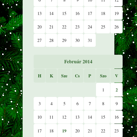
13
14
15
16
17
18
19
20
21
22
23
24
25
26
27
28
29
30
31
Február 2014
H
K
Sze
Cs
P
Szo
V
2
1
3
4
5
6
7
8
9
10
11
12
13
14
15
16
19
17
18
20
21
22
23