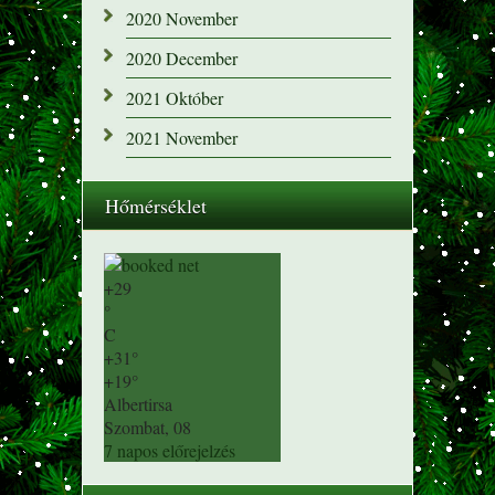
2020 November
2020 December
2021 Október
2021 November
Hőmérséklet
+
29
°
C
+
31°
+
19°
Albertirsa
Szombat, 08
7 napos előrejelzés