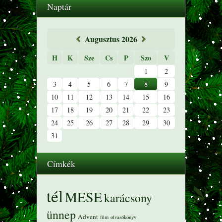
Naptár
«
Augusztus 2026
»
H
K
Sze
Cs
P
Szo
V
1
2
3
4
5
6
7
8
9
10
11
12
13
14
15
16
17
18
19
20
21
22
23
24
25
26
27
28
29
30
31
Címkék
tél
MESE
karácsony
ünnep
Advent
film
olvasókönyv